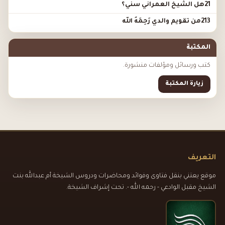
21هل الشيخ العمراني سني؟
213من تقويم والدي رَحِمَهُ الله
المكتبة
كتب ورسائل ومؤلفات منشورة.
زيارة المكتبة
التعريف
موقع يعتني بنقل فتاوى وفوائد ومحاضرات ودروس الشيخة أم عبدالله بنت
الشيخ مقبل الوادعي - رحمه الله -. تحت إشراف الشيخة.