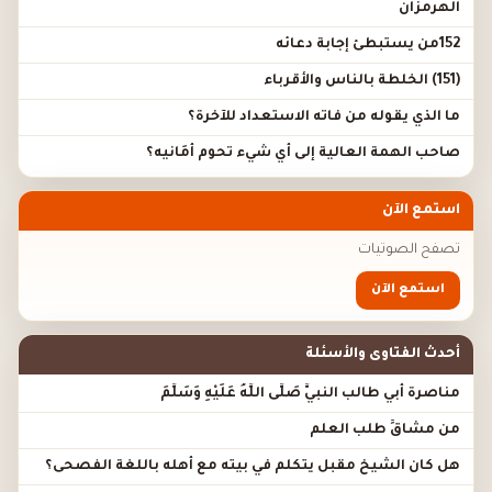
الهرمزان
152من يستبطئ إجابة دعائه
(151) الخلطة بالناس والأقرباء
ما الذي يقوله من فاته الاستعداد للآخرة؟
صاحب الهمة العالية إلى أي شيء تحوم أَمَانيه؟
استمع الآن
تصفح الصوتيات
استمع الآن
أحدث الفتاوى والأسئلة
مناصرة أبي طالب النبيَّ صَلَّى اللَّهُ عَلَيْهِ وَسَلَّمَ
من مشاقِّ طلب العلم
هل كان الشيخ مقبل يتكلم في بيته مع أهله باللغة الفصحى؟