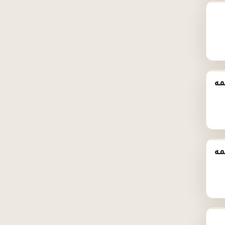
مه
مه