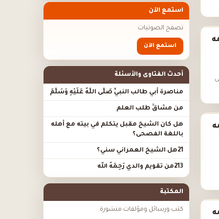
استمع الآن
تصفح الصوتيات
ه
استمع الآن
أحدث الفتاوى والأسئلة
َى
مناصرة أبي طالب النبيَّ صَلَّى اللَّهُ عَلَيْهِ وَسَلَّمَ
من مشاقِّ طلب العلم
هل كان الشيخ مقبل يتكلم في بيته مع أهله
ه
باللغة الفصحى؟
21هل الشيخ العمراني سني؟
213من تقويم والدي رَحِمَهُ الله
المكتبة
كتب ورسائل ومؤلفات منشورة.
ه