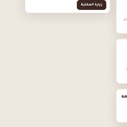
زيارة المكتبة
ِنْ
ا
مه