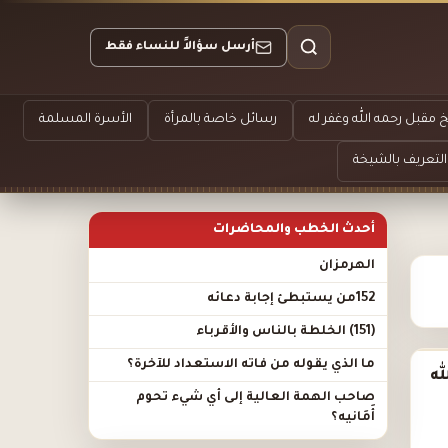
أرسل سؤالاً للنساء فقط
 مقبل رحمه الله وغفر له
رسائل خاصة بالمرأة
الأسرة المسلمة
التعريف بالشيخة
أحدث الخطب والمحاضرات
الهرمزان
152من يستبطئ إجابة دعائه
(151) الخلطة بالناس والأقرباء
ما الذي يقوله من فاته الاستعداد للآخرة؟
له
صاحب الهمة العالية إلى أي شيء تحوم
أَمَانيه؟