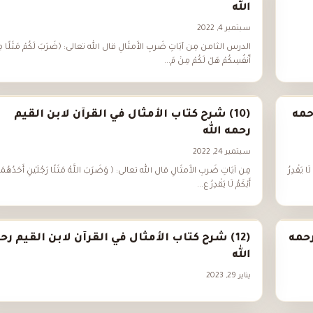
الله
سبتمبر 4, 2022
الدرس الثامن مِن آيَاتِ ضَربِ الأَمثَالِ قال الله تعالى: ﴿ضَرَبَ لَكُمْ مَثَلًا م
أَنْفُسِكُمْ هَلْ لَكُمْ مِنْ مَ...
حمه
(10) شرح كتاب الأمثال في القرآن لابن القيم
رحمه الله
سبتمبر 24, 2022
 يَقْدِرُ
مِن آيَاتِ ضَربِ الأَمثَالِ قال الله تعالى: ﴿ وَضَرَبَ اللَّهُ مَثَلًا رَجُلَيْنِ أَحَدُهُمَ
أَبْكَمُ لَا يَقْدِرُ ع...
رحمه
(12) شرح كتاب الأمثال في القرآن لابن القيم رح
الله
يناير 29, 2023