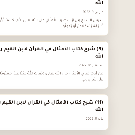
الله
مارس 9, 2022
الدرس السابع مِن آيَاتِ ضَربِ الأَمثَالِ قال الله تعالى: ﴿أَمْ تَحْسَبُ أَنَّ
أَكْثَرَهُمْ يَسْمَعُونَ أَوْ يَعْقِلُو...
(9) شرح كتاب الأمثال في القرآن لابن القيم ر
الله
سبتمبر 16, 2022
مِن آيَاتِ ضَربِ الأَمثَالِ قال الله تعالى: ﴿ضَرَبَ اللَّهُ مَثَلًا عَبْدًا مَمْلُوكًا لَا
عَلَى شَيْءٍ وَمَ...
(11) شرح كتاب الأمثال في القرآن لابن القيم 
الله
يناير 8, 2023