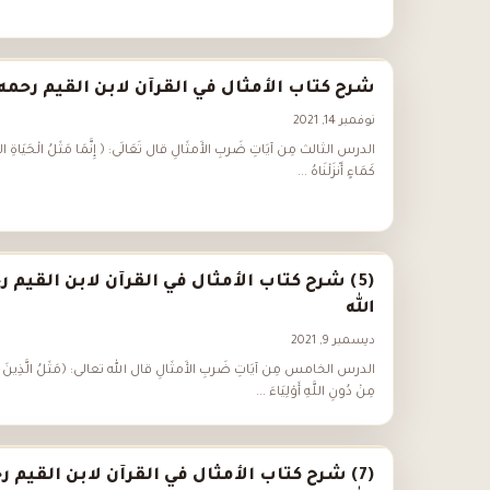
شرح كتاب الأمثال في القرآن لابن القيم رحمه 
نوفمبر 14, 2021
الدرس الثالث مِن آيَاتِ ضَربِ الأَمثَالِ قال تَعَالَى: ﴿ إِنَّمَا مَثَلُ الْحَيَاةِ الدُّن
كَمَاءٍ أَنْزَلْنَاهُ ...
(5) شرح كتاب الأمثال في القرآن لابن القيم ر
الله
ديسمبر 9, 2021
الدرس الخامس مِن آيَاتِ ضَربِ الأَمثَالِ قال الله تعالى: ﴿مَثَلُ الَّذِينَ اتّ
مِنْ دُونِ اللَّهِ أَوْلِيَاءَ ...
(7) شرح كتاب الأمثال في القرآن لابن القيم ر