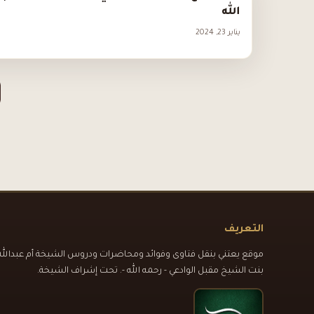
الله
يناير 23, 2024
التعريف
موقع يعتني بنقل فتاوى وفوائد ومحاضرات ودروس الشيخة أم عبدالله
بنت الشيخ مقبل الوادعي - رحمه الله -. تحت إشراف الشيخة.