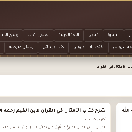
ي
السيرة
فتاوى
اللغة العربية
العلم والآداب
والدي الشيخ
مة الدروس
اختصارات الدروس
كتب ورسائل
رسائل مترجمة
 الأمثال في القرآن
الله
شرح كتاب الأمثال في القرآن لابن القيم رحمه ال
أكتوبر 22, 2021
الدرس الثاني المَثَلُ المَائِيُّ وَالنَّارِيُّ قال تَعَالَى: ﴿ أَنْزَلَ مِنَ السَّمَاءِ مَاءً