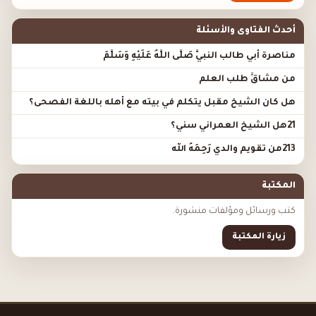
أحدث الفتاوى والأسئلة
مناصرة أبي طالب النبيَّ صَلَّى اللَّهُ عَلَيْهِ وَسَلَّمَ
من مشاقِّ طلب العلم
هل كان الشيخ مقبل يتكلم في بيته مع أهله باللغة الفصحى؟
21هل الشيخ العمراني سني؟
213من تقويم والدي رَحِمَهُ الله
المكتبة
كتب ورسائل ومؤلفات منشورة.
زيارة المكتبة