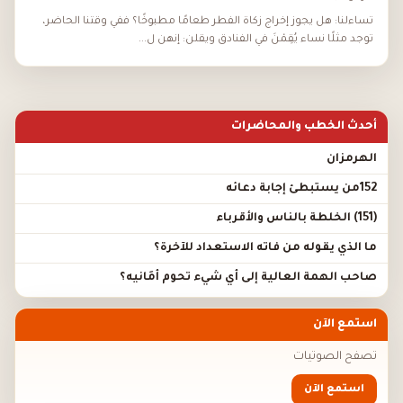
تساءلنا: هل يجوز إخراج زكاة الفطر طعامًا مطبوخًا؟ ففي وقتنا الحاضر،
توجد مثلًا نساء يُقِمْنَ في الفنادق ويقلن: إنهن ل...
أحدث الخطب والمحاضرات
الهرمزان
152من يستبطئ إجابة دعائه
(151) الخلطة بالناس والأقرباء
ما الذي يقوله من فاته الاستعداد للآخرة؟
صاحب الهمة العالية إلى أي شيء تحوم أَمَانيه؟
استمع الآن
تصفح الصوتيات
استمع الآن