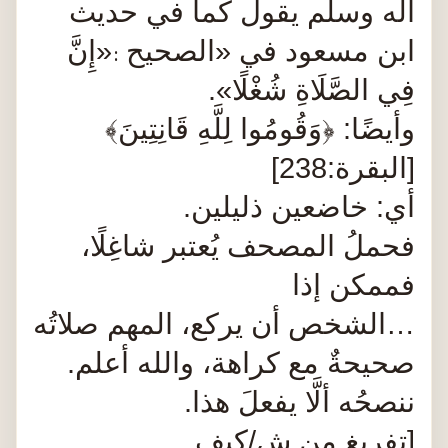
آله وسلم يقول
كما في حديث
ابن مسعود في «الصحيح
«إِنَّ
:
فِي الصَّلَاةِ شُغْلًا».
وأيضًا: ﴿وَقُومُوا لِلَّهِ قَانِتِينَ﴾
[البقرة:238]
أي: خاضعين ذليلين.
فحملُ المصحف يُعتبر شاغِلًا،
فممكن إذا
…الشخص أن يركع، المهم صلاتُه
صحيحةٌ مع كراهة، والله أعلم.
ننصحُه ألَّا يفعلَ هذا.
[تفريغ من ش/كيف