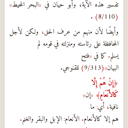
تفسير هذه الآية، وأبو حيان في
«
البحر المحيط
»
.
)
8
/
110
(
وأيضًا لأن منهم من عرف الحق
،
ولكن لأجل
المحافظة على رئاسته ومنزلته في قومه لم
يسلم
.
كما في
«
فتح
البيان
»(
313
/
9
)
للقنوجي.
﴿
إِنْ هُمْ إِلَّا
كَالأَنْعَامِ
﴾
«
إن
»
نافية
،
أي
:
ما
هم إلا كالأنعام
.
الأنعام
:
الإبل والبقر والغنم
.