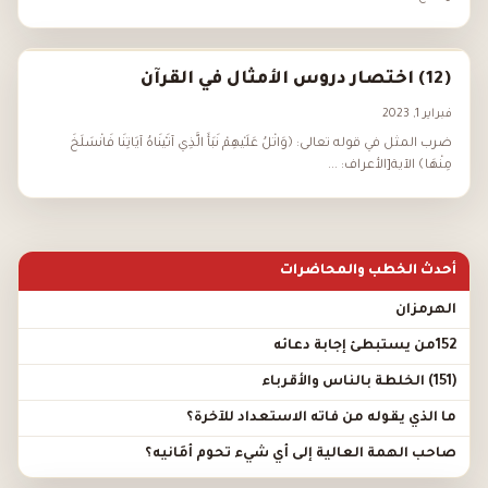
(12) اختصار دروس الأمثال في القرآن
فبراير 1, 2023
ضرب المثل في قوله تعالى: ﴿وَاتْلُ عَلَيْهِمْ نَبَأَ الَّذِي آتَيْنَاهُ آيَاتِنَا فَانْسَلَخَ
مِنْهَا﴾ الآية[الأعراف: ...
أحدث الخطب والمحاضرات
الهرمزان
152من يستبطئ إجابة دعائه
(151) الخلطة بالناس والأقرباء
ما الذي يقوله من فاته الاستعداد للآخرة؟
صاحب الهمة العالية إلى أي شيء تحوم أَمَانيه؟