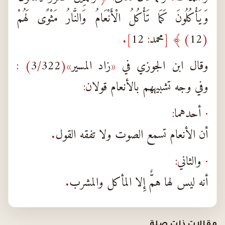
وَيَأْكُلُونَ كَمَا تَأْكُلُ الْأَنْعَامُ وَالنَّارُ مَثْوًى لَهُمْ
(
12
) ﴾
[
محمد
:
12
].
وقال ابن الجوزي في
«
زاد المسير
»(
322
/
3
) :
وفي وجه تشبيههم بالأنعام قولان
:
·
أحدهما
:
أن الأنعام تسمع الصوت ولا تفقه القول
.
·
والثاني
:
أنه ليس لها همٌّ إِلا المأكل والمشرب
.
مقالات ذات صلة