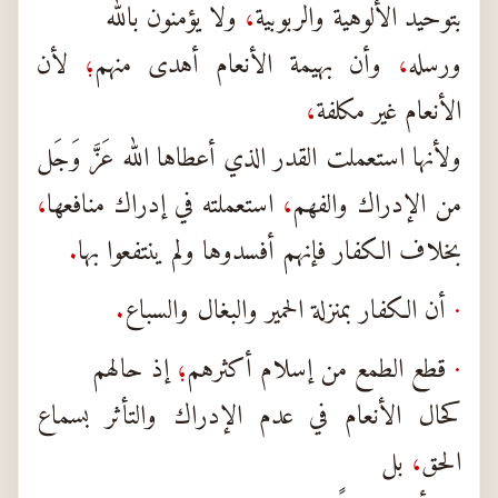
بتوحيد الألوهية والربوبية
،
ولا يؤمنون بالله
ورسله
،
وأن بهيمة الأنعام أهدى منهم
؛
لأن
الأنعام غير مكلفة
،
ولأنها استعملت القدر الذي أعطاها الله عَزَّ وَجَل
من الإدراك والفهم
،
استعملته في إدراك منافعها
،
بخلاف الكفار فإنهم أفسدوها ولم ينتفعوا بها
.
·
أن الكفار بمنزلة الحمير والبغال والسباع
.
·
قطع الطمع من إسلام أكثرهم
؛
إذ حالهم
كحال الأنعام في عدم الإدراك والتأثر بسماع
الحق
،
بل