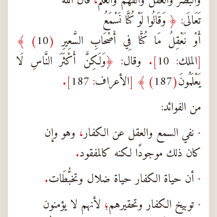
والبصر والعقل والفهم والعلم
،
قال الله
تَعَالَى
: ﴿
وَقَالُوا لَوْ كُنَّا نَسْمَعُ
أَوْ نَعْقِلُ مَا كُنَّا فِي أَصْحَابِ السَّعِيرِ
(
10
) ﴾
[
الملك
:
10
].
وقال
: ﴿
وَلَكِنَّ أَكْثَرَ النَّاسِ لَا
يَعْلَمُونَ
(
187
) ﴾
[
الأعراف
:
187
].
من الفوائد:
·
نفي السمع والعقل عن الكفار
،
وهو وإن
كان ذلك موجودًا لكنه كالمفقود
.
·
أن حياة الكفار حياة ضلال وتخبُّطَات
.
·
توبيخ الكفار وتحقيرهم
؛
لأنهم لا يؤمنون