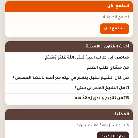
استمع الآن
تصفح الصوتيات
استمع الآن
أحدث الفتاوى والأسئلة
مناصرة أبي طالب النبيَّ صَلَّى اللَّهُ عَلَيْهِ وَسَلَّمَ
من مشاقِّ طلب العلم
هل كان الشيخ مقبل يتكلم في بيته مع أهله باللغة الفصحى؟
21هل الشيخ العمراني سني؟
213من تقويم والدي رَحِمَهُ الله
المكتبة
كتب ورسائل ومؤلفات منشورة.
زيارة المكتبة