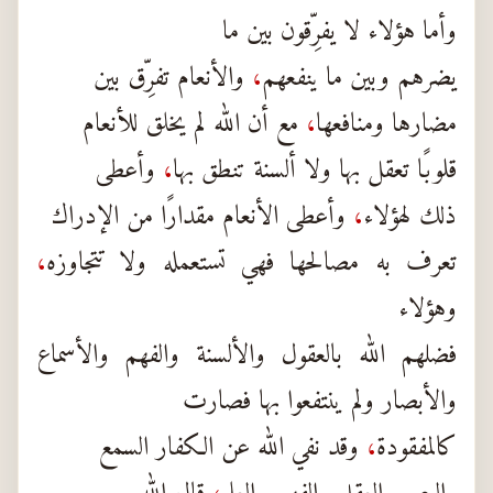
وأما هؤلاء لا يفرِّقون بين ما
يضرهم وبين ما ينفعهم
،
والأنعام تفرِّق بين
مضارها ومنافعها
،
مع أن الله لم يخلق للأنعام
قلوبًا تعقل بها ولا ألسنة تنطق بها
،
وأعطى
ذلك لهؤلاء
،
وأعطى الأنعام مقدارًا من الإدراك
تعرف به مصالحها فهي تستعمله ولا تتجاوزه
،
وهؤلاء
فضلهم الله بالعقول والألسنة والفهم والأسماع
والأبصار ولم ينتفعوا بها فصارت
كالمفقودة
،
وقد نفي الله عن الكفار السمع