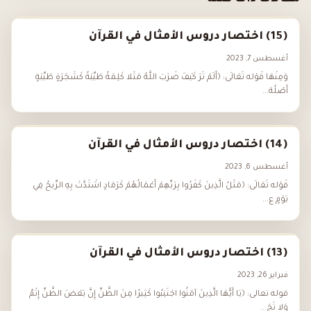
(15) اختصار دروس الأمثال في القرآن
أغسطس 7, 2023
وَمِنْهَا قَوْله تَعَالَى: ﴿أَلَمْ تَرَ كَيْفَ ضَرَبَ اللَّهُ مَثَلا كَلِمَةً طَيِّبَةً كَشَجَرَةٍ طَيِّبَةٍ
أَصْلُهَ...
(14) اختصار دروس الأمثال في القرآن
أغسطس 6, 2023
قَوْله تَعَالَى: ﴿مَثَلُ الَّذِينَ كَفَرُوا بِرَبِّهِمْ أَعْمَالُهُمْ كَرَمَادٍ اشْتَدَّتْ بِهِ الرِّيحُ فِي
يَوْمٍ ع...
(13) اختصار دروس الأمثال في القرآن
فبراير 26, 2023
قوله تعالى: ﴿يَا أَيُّهَا الَّذِينَ آمَنُوا اجْتَنِبُوا كَثِيرًا مِنَ الظَّنِّ إِنَّ بَعْضَ الظَّنِّ إِثْمٌ
وَلا تَجَ...