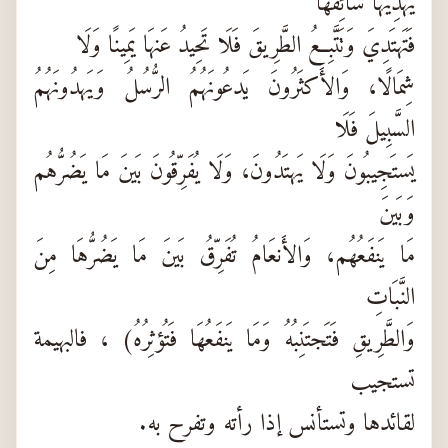
يَهدِيهَا سَائِقُهَا
فَتَهتَدِيَ وَتَتَّبِعُ الطَّرِيقَ فَلَا تَحِيدُ عَنهَا يَمِينًا وَلَا
شِمَالًا، وَالأَكثَرُونَ يَدعُونَهُمُ الرُّسُلُ وَيَهدُونَهُمُ
السَّبِيلَ فَلَا
يَستَجِيبُونَ وَلَا يَهتَدُونَ، وَلَا يُفَرِّقُونَ بَينَ مَا يَضُرُّهُم
وَبَينَ
مَا يَنفَعُهُم، وَالأَنعَامُ تُفَرِّقُ بَينَ مَا يَضُرُّهَا مِنَ
النَّبَاتِ
وَالطَّرِيقِ فَتَجتَنِبُهُ وَمَا يَنفَعُهَا فَتُؤثِرُهُ) ، فالبهيمة
تستجيب
لقائدها وتستأنس إذا رأته وتفرح به.