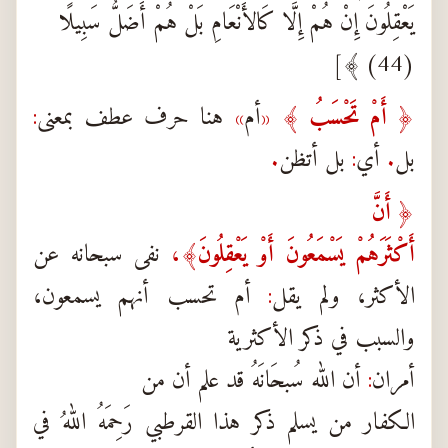
يَعْقِلُونَ إِنْ هُمْ إِلَّا كَالأَنْعَامِ بَلْ هُمْ أَضَلُّ سَبِيلًا
(44) ﴾]
﴿
أَمْ تَحْسَبُ
﴾
«
أم
»
هنا حرف عطف بمعنى
:
بل
.
أي
:
بل أتظن
.
﴿
أَنَّ
أَكْثَرَهُمْ يَسْمَعُونَ أَوْ يَعْقِلُونَ
﴾،
نفى سبحانه عن
الأكثر، ولم يقل
:
أم تحسب أنهم يسمعون،
والسبب في ذكر الأكثرية
أمران
:
أن الله سُبحَانَهُ قد علم أن من
الكفار من يسلم ذكر هذا القرطبي رَحِمَهُ اللهُ في