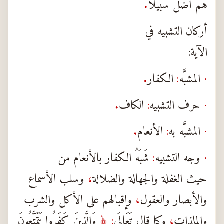
هم أضل سبيلًا
.
أركان التشبيه في
الآية:
·
المشبَّه
:
الكفار
.
·
حرف التشبيه
:
الكاف
.
·
المشبَّه به
:
الأنعام
.
·
وجه التشبيه
:
شَبَهُ الكفار بالأنعام من
حيث الغفلة والجهالة والضلالة
،
وسلب الأسماع
والأبصار والعقول
،
وإقبالهم على الأكل والشرب
والملذات
،
وكما قال تَعَالَى
: ﴿
وَالَّذِينَ كَفَرُوا يَتَمَتَّعُونَ