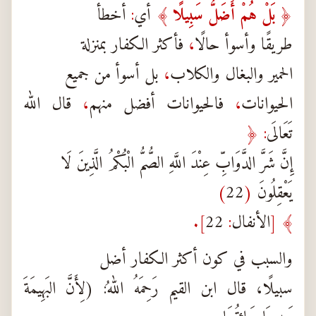
﴿
بَلْ هُمْ أَضَلُّ سَبِيلًا
﴾
أي
:
أخطأ
طريقًا وأسوأ حالًا
،
فأكثر الكفار بمنزلة
الحمير والبغال والكلاب
،
بل أسوأ من جميع
الحيوانات
،
فالحيوانات أفضل منهم
،
قال الله
تَعَالَى
: ﴿
إِنَّ شَرَّ الدَّوَابِّ عِنْدَ اللَّهِ الصُّمُّ الْبُكْمُ الَّذِينَ لَا
يَعْقِلُونَ
(
22
)
﴾
[
الأنفال
:
22
].
والسبب في كون أكثر الكفار أضل
سبيلًا، قال ابن القيم رَحِمَهُ اللهُ: (لِأَنَّ البَهِيمَةَ