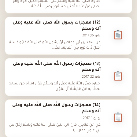
دعاؤه صلى الله عليه وسلم على السَّبعَةِ الذين آذوه وهو
يصلي عَنْ عَبْدِ اللَّهِ بْنِ مَسْعُودٍ رَضِيَ اللَّهُ عَنْهُ ...
(12) معجزات رسول الله صلى الله عليه وعلى
آله وسلم
مايو 16, 2017
عن سعد بن أبي وقاص أَنَّ رَسُولَ اللهِ صَلَّى اللهُ عَلَيْهِ وَسَلَّمَ
أَقْبَلَ ذَاتَ يَوْمٍ مِنَ الْعَالِيَةِ، حَتَّ...
(13) معجزات رسول الله صلى الله عليه وعلى
آله وسلم
مايو 22, 2017
إخباره صَلَّى اللَّهُ عَلَيْهِ وَعَلَى آلِهِ وَسَلَّمَ بأوَّل امرأة من نسائه
لحاقًا به عَنْ عَائِشَةَ أُمِّ الْمُؤْمِ...
(14) معجزات رسول الله صلى الله عليه وعلى
آله وسلم
يونيو 1, 2017
عَنِ ابْنِ عَبَّاسٍ، قَالَ: أَتَى النَّبِيَّ صَلَّى اللهُ عَلَيْهِ وَسَلَّمَ رَجُلٌ مِنْ
بَنِي عَامِرٍ، فَقَالَ: يَا ...