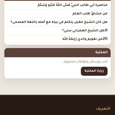
مناصرة أبي طالب النبيَّ صَلَّى اللَّهُ عَلَيْهِ وَسَلَّمَ
من مشاقِّ طلب العلم
هل كان الشيخ مقبل يتكلم في بيته مع أهله باللغة الفصحى؟
21هل الشيخ العمراني سني؟
213من تقويم والدي رَحِمَهُ الله
المكتبة
كتب ورسائل ومؤلفات منشورة.
زيارة المكتبة
التعريف