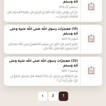
آله وسلم
سبتمبر 22, 2017
عَنْ أَبِي نَوْفَلٍ، رَأَيْتُ عَبْدَ اللهِ بْنَ الزُّبَيْرِ عَلَى عَقَبَةِ الْمَدِينَةِ، قَالَ:
فَجَعَلَتْ قُرَيْشٌ ت...
(19) معجزات رسول الله صلى الله عليه وعلى
آله وسلم
أكتوبر 12, 2017
تكثير التمر عَنْ دُكَيْنِ بْنِ سَعِيدٍ الْخَثْعَمِيِّ،رضي الله عنه قَالَ:
أَتَيْنَا رَسُولَ اللهِ صَلَّى اللهُ عَلَيْ...
(20) معجزات رسول الله صلى الله عليه وعلى
آله وسلم
نوفمبر 7, 2017
عن حَنْظَلَةَ بنِ حِذْيَمٍ ، أَنَّ جَدَّهُ حَنِيفَةَ، قَالَ لِحِذْيَمٍ: اجْمَعْ لِي
بَنِيَّ، فَإِنِّي أُرِيدُ أَنْ أُ...
›
2
1