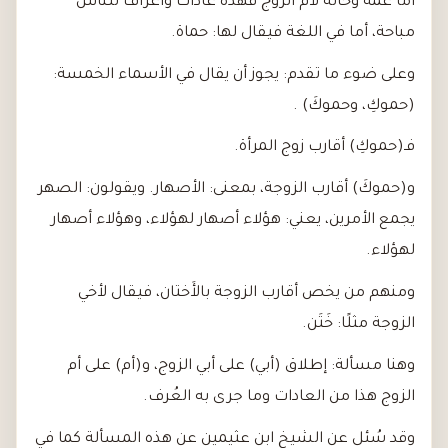
أما عمة وخالة لأم الزوج فهذه عادات وأعراف للناس
مباحة، أما في اللغة فيقال لها: حماة.
وعلى ضوء ما تقدم: يجوز أن يقال في الأسماء الخمسة:
(حموكِ، وحموكَ) .
فـ(حموكِ) أقارب زوج المرأة.
و(حموكَ) أقارب الزوجة، بمعنى: الأصهار. ويقولون: الصهر
يجمع الأمرين، يعني: هؤلاء أصهار لهؤلاء، وهؤلاء أصهار
لهؤلاء.
ومنهم من يخص أقارب الزوجة بالأَختان، فيقال لأخي
الزوجة مثلًا: خَتَن.
وهنا مسألة: إطلاق (أبي) على أبي الزوج، و(أم) على أم
الزوج هذا من العادات وما جرى به العُرف.
وقد سُئل عن الشيخ ابن عثيمين عن هذه المسألة كما في