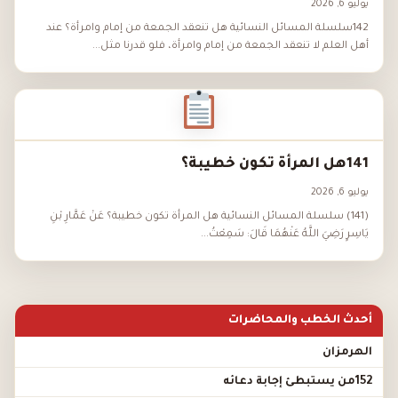
يوليو 6, 2026
142سلسلة المسائل النسائية هل تنعقد الجمعة من إمام وامرأة؟ عند
أهل العلم لا تنعقد الجمعة من إمام وامرأة، فلو قدرنا مثل...
141هل المرأة تكون خطيبة؟
يوليو 6, 2026
(141) سلسلة المسائل النسائية هل المرأة تكون خطيبة؟ عَنْ عَمَّارِ بْنِ
يَاسِرٍ رَضِيَ اللَّهُ عَنْهُمَا قَالَ: سَمِعْتُ...
أحدث الخطب والمحاضرات
الهرمزان
152من يستبطئ إجابة دعائه