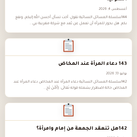
أغسطس 4, 2026
144سلسلة المسائل النسائية تقول: أخت تسأل أحسن الله إليكم، ونفع
بكم. هل يجوز للمرأة أن تعمل عن بُعد مع شركة مغربية ببي...
143 دعاء المرأة عند المخاض
يوليو 13, 2026
142سلسلة المسائل النسائية دعاء المرأة عند المخاض دعاء المرأة عند
المخاض حالة اضطرار يشمله قوله تَعَالَى: {أَمَّنْ يُج...
142هل تنعقد الجمعة من إمام وامرأة؟