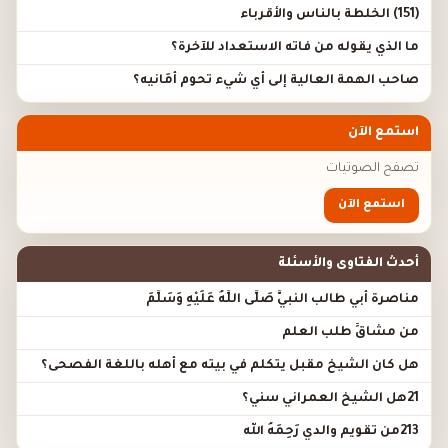
(151) الخلطة بالناس والأقرباء
ما الذي يقوله من فاته الاستعداد للآخرة؟
صاحب الهمة العالية إلى أي شيء تحوم أَمَانيه؟
استمع الآن
تصفح الصوتيات
استمع الآن
أحدث الفتاوى والأسئلة
مناصرة أبي طالب النبيَّ صَلَّى اللَّهُ عَلَيْهِ وَسَلَّمَ
من مشاقِّ طلب العلم
هل كان الشيخ مقبل يتكلم في بيته مع أهله باللغة الفصحى؟
21هل الشيخ العمراني سني؟
213من تقويم والدي رَحِمَهُ الله