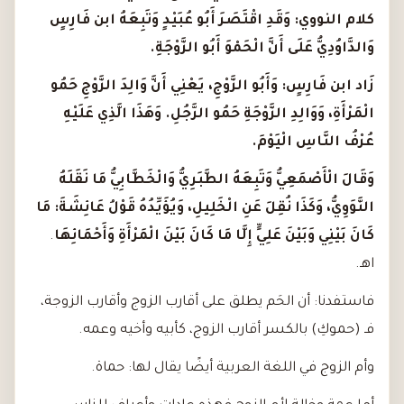
كلام النووي: وَقَدِ اقْتَصَرَ أَبُو عُبَيْدٍ وَتَبِعَهُ ابن فَارِسٍ
وَالدَّاوُدِيُّ عَلَى أَنَّ الْحَمْوَ أَبُو الزَّوْجَةِ.
زَاد ابن فَارِسٍ: وَأَبُو الزَّوْجِ، يَعْنِي أَنَّ وَالِدَ الزَّوْجِ حَمُو
الْمَرْأَةِ، وَوَالِدِ الزَّوْجَةِ حَمُو الرَّجُلِ. وَهَذَا الَّذِي عَلَيْهِ
عُرْفُ النَّاسِ الْيَوْمَ.
وَقَالَ الْأَصْمَعِيُّ وَتَبِعَهُ الطَّبَرِيُّ وَالْخَطَّابِيُّ مَا نَقَلَهُ
النَّوَوِيُّ، وَكَذَا نُقِلَ عَنِ الْخَلِيلِ، وَيُؤَيِّدُهُ قَوْلُ عَائِشَةَ: مَا
كَانَ بَيْنِي وَبَيْنَ عَلِيٍّ إِلَّا مَا كَانَ بَيْنَ الْمَرْأَةِ وَأَحْمَائِهَا
.
اهـ.
فاستفدنا: أن الحَم يطلق على أقارب الزوج وأقارب الزوجة،
فـ (حموكِ) بالكسر أقارب الزوج، كأبيه وأخيه وعمه.
وأم الزوج في اللغة العربية أيضًا يقال لها: حماة.