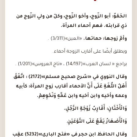
الحَمْوُ: أبو الزّوج، وأخو الزّوج، وكلّ من ولي الزّوج من
ذي قرابته. فهم أحماء المرأة.
وأمّ زوجها: حماتها.
«العين»(3/311) .
ويطلق أيضًا على أقارب الزوجة أحماء.
يراجع « لسان العرب»(14/197) ، «تاج العروس»(1/201) .
وقال النووي في «شرح صحيح مسلم»(2172)
:
اتَّفَقَ
أَهْلُ اللُّغَةِ عَلَى أَنَّ الأحماء أقارب زوج المرأة: كأبيه
وعمه وأخيه وابن أخيه وابن عَمِّهِ وَنَحْوِهِمْ.
وَالْأَخْتَانِ: أَقَارِبُ زَوْجَةِ الرَّجُلِ.
وَالْأَصْهَارُ يَقَعُ عَلَى النَّوْعَيْنِ
.
وقال الحافظ ابن حجر في «فتح الباري»(5232) عقِب