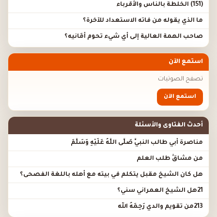
(151) الخلطة بالناس والأقرباء
ما الذي يقوله من فاته الاستعداد للآخرة؟
صاحب الهمة العالية إلى أي شيء تحوم أَمَانيه؟
استمع الآن
تصفح الصوتيات
استمع الآن
أحدث الفتاوى والأسئلة
مناصرة أبي طالب النبيَّ صَلَّى اللَّهُ عَلَيْهِ وَسَلَّمَ
من مشاقِّ طلب العلم
هل كان الشيخ مقبل يتكلم في بيته مع أهله باللغة الفصحى؟
21هل الشيخ العمراني سني؟
213من تقويم والدي رَحِمَهُ الله