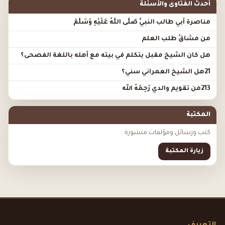
أحدث الفتاوى والأسئلة
مناصرة أبي طالب النبيَّ صَلَّى اللَّهُ عَلَيْهِ وَسَلَّمَ
من مشاقِّ طلب العلم
هل كان الشيخ مقبل يتكلم في بيته مع أهله باللغة الفصحى؟
21هل الشيخ العمراني سني؟
213من تقويم والدي رَحِمَهُ الله
المكتبة
كتب ورسائل ومؤلفات منشورة.
زيارة المكتبة