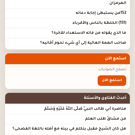
الهرمزان
152من يستبطئ إجابة دعائه
(151) الخلطة بالناس والأقرباء
ما الذي يقوله من فاته الاستعداد للآخرة؟
صاحب الهمة العالية إلى أي شيء تحوم أَمَانيه؟
استمع الآن
تصفح الصوتيات
استمع الآن
أحدث الفتاوى والأسئلة
مناصرة أبي طالب النبيَّ صَلَّى اللَّهُ عَلَيْهِ وَسَلَّمَ
من مشاقِّ طلب العلم
هل كان الشيخ مقبل يتكلم في بيته مع أهله باللغة الفصحى؟