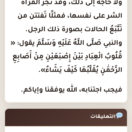
ولا حاجة إلى ذلك، وقد تجُرُّ المرأة
الشر على نفسها، فمثلًا تَفتتن من
تَتَّبَعُ
الحالات بصورة ذلك الرجل.
والنبي صَلَّى اللَّهُ عَلَيْهِ وَسَلَّمَ يقول: «
قُلُوبُ الْعِبَادِ بَيْنَ إِصْبَعَيْنِ مِنْ أَصَابِعِ
الرَّحْمَٰنِ يُقَلِّبُهَا كَيْفَ يَشَاءُ
»
.
فيجب اجتنابه، الله يوفقنا وإياكم.
التعليقات