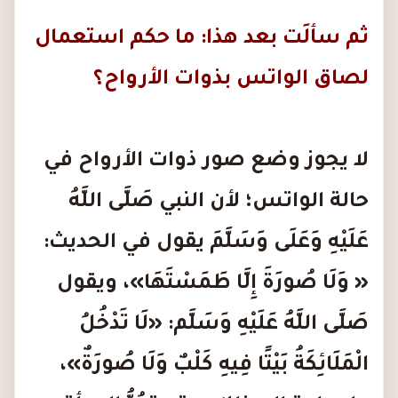
ثم سألَت بعد هذا: ما حكم استعمال
لصاق الواتس بذوات الأرواح؟
لا يجوز وضع صور ذوات الأرواح في
حالة الواتس؛ لأن النبي صَلَّى اللَّهُ
عَلَيْهِ وَعَلَى وَسَلَّمَ يقول في الحديث:
«
وَلَا صُورَةَ إِلَّا طَمَسْتَهَا
»
، ويقول
صَلَّى اللَّهُ عَلَيْهِ وَسَلَّم:
«
لَا تَدْخُلُ
الْمَلَائِكَةُ بَيْتًا فِيهِ كَلْبٌ وَلَا صُورَةٌ
»
،