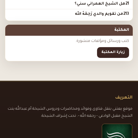
21هل الشيخ العمراني سني؟
213من تقويم والدي رَحِمَهُ الله
المكتبة
كتب ورسائل ومؤلفات منشورة.
زيارة المكتبة
التعريف
موقع يعتني بنقل فتاوى وفوائد ومحاضرات ودروس الشيخة أم عبدالله بنت
الشيخ مقبل الوادعي - رحمه الله -. تحت إشراف الشيخة.