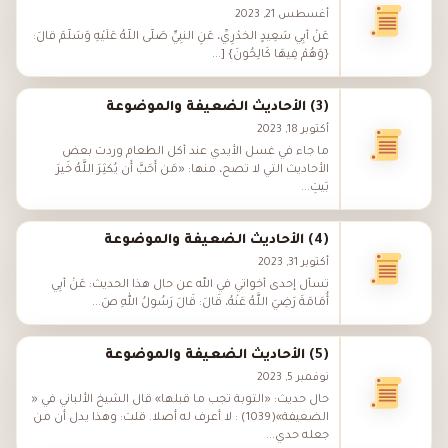
أغسطس 21, 2023
عَنْ أَبِي سَعِيدٍ الخُدْرِيِّ، عَنِ النَّبِيِّ صَلَّى اللَّهُ عَلَيْهِ وَسَلَّمَ قَالَ:
{وَهُمْ فِيهَا كَالِحُونَ} [...
(3) الأحاديث الضعيفة والموضوعة
أكتوبر 18, 2023
ما جاء في غسل الأيدي عند أكل الطعام وردت بعض
الأحاديث التي لا تصح، منها: «مَن أَحَبَّ أَن يُكثِرَ اللَّهُ خَيرَ
بَيتِ...
(4) الأحاديث الضعيفة والموضوعة
أكتوبر 31, 2023
تسأل إحدى أخواتي في الله عن حال هذا الحديث: عَنْ أَبِي
أُمَامَةَ رَضِيَ اللَّهُ عَنْهُ، قَالَ: قَالَ رَسُولُ اللهِ صَ...
(5) الأحاديث الضعيفة والموضوعة
نوفمبر 5, 2023
حال حديث: «التوبة تجب ما قبلها» قال الشيخ الألباني في «
الضعيفة»(1039) : لا أعرف له أصلا. قلت: وهذا يدل أن من
جعله حدي...