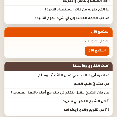
(151) الخلطة بالناس والأقرباء
ما الذي يقوله من فاته الاستعداد للآخرة؟
صاحب الهمة العالية إلى أي شيء تحوم أَمَانيه؟
استمع الآن
تصفح الصوتيات
استمع الآن
أحدث الفتاوى والأسئلة
مناصرة أبي طالب النبيَّ صَلَّى اللَّهُ عَلَيْهِ وَسَلَّمَ
من مشاقِّ طلب العلم
هل كان الشيخ مقبل يتكلم في بيته مع أهله باللغة الفصحى؟
21هل الشيخ العمراني سني؟
213من تقويم والدي رَحِمَهُ الله