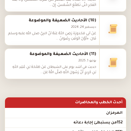
حديث: «لَا صَلَاةَ بَعْدَ الْعَصْرِ حَتَّى تَغْرُبَ الشَّمْسُ، وَلَا بَعْدَ
الْفَجْرِ حَتَّى تَطْلُعَ الشَّمْسُ، إِلّ...
(10) الأحاديث الضعيفة والموضوعة
ديسمبر 24, 2024
عَنْ أَبِي مَحْذُورَةَ رَضِيَ اللَّهُ عَنْهُ أَنَّ النَّبِيَّ صلى الله عليه وسلم
قَالَ: «أَوَّلُ الْوَقْتِ رِضْوَانُ ...
(11) الأحاديث الضعيفة والموضوعة
يونيو 1, 2025
حديث في أشد يوم على الشيطان عَنْ طَلْحَةَ بْنِ عُبَيْدِ اللَّهِ
بْنِ كَرِيزٍ، أَنَّ رَسُولَ اللَّهِ صَلَّى اللهُ عَلَ...
أحدث الخطب والمحاضرات
الهرمزان
152من يستبطئ إجابة دعائه