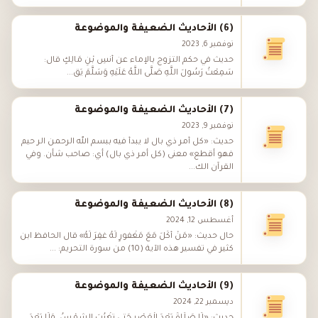
(6) الأحاديث الضعيفة والموضوعة
نوفمبر 6, 2023
حديث في حكم التزوج بالإماء عن أَنَسِ بْنِ مَالِكٍ قال:
سَمِعْتُ رَسُولَ اللَّهِ صَلَّى اللَّهُ عَلَيْهِ وَسَلَّمَ يَق...
(7) الأحاديث الضعيفة والموضوعة
نوفمبر 9, 2023
حديث: «كل أمر ذي بال لا يبدأ فيه ببسم الله الرحمن الر حيم
فهو أقطع» معنى (كل أمر ذي بال) أي: صاحب شأن. وفي
القرآن الك...
(8) الأحاديث الضعيفة والموضوعة
أغسطس 12, 2024
حال حديث: «مَنْ أَكَلَ مَعَ مَغْفُورٍ لَهُ غُفِرَ لَهُ» قال الحافظ ابن
كثير في تفسير هذه الآية (10) من سورة التحريم: ...
(9) الأحاديث الضعيفة والموضوعة
ديسمبر 22, 2024