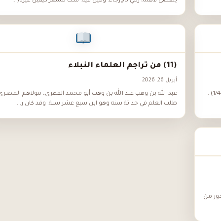
يتقضى لأهله، رمي بالإرجاء. وقيل فيه: شك مسعر كيقين غيره(...
(11) من تراجم العلماء النبلاء
أبريل 26, 2026
ترجمة الحافظ ابن كثير قال الحافظ ابن حجر في «الدرر الكامنة»(1/445) :
عبد الله بن وهب عبد الله بن وهب أبو محمد الفهري، مولاهم المصري
طلب العلم في حداثة سنه وهو ابن سبع عشر سنة. وقد كان ر...
دور من