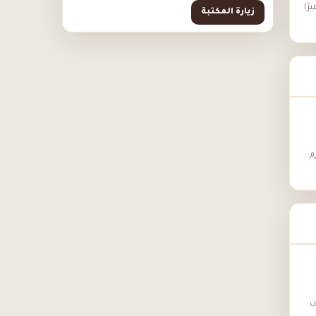
رًا
زيارة المكتبة
م
سن أن