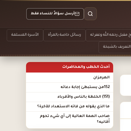
أرسل سؤالاً للنساء فقط
 مقبل رحمه الله وغفر له
رسائل خاصة بالمرأة
الأسرة المسلمة
التعريف بالشيخة
أحدث الخطب والمحاضرات
الهرمزان
152من يستبطئ إجابة دعائه
(151) الخلطة بالناس والأقرباء
ما الذي يقوله من فاته الاستعداد للآخرة؟
صاحب الهمة العالية إلى أي شيء تحوم
أَمَانيه؟