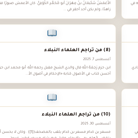
ه في
الأَعْمَشُ سُلَيْمَانُ بنُ مِهْرَانَ أبو مُحَمَّدٍ الكُوْفِيُّ. كان الأعمش صبورًا فقي
زاهدًا، ولم يكن أحد أحقر في ...
(8) من تراجم العلماء النبلاء
أغسطس 7, 2025
ادي
ابن حزم رَحِمَهُ الله قال والدي الشيخ مقبل رحمه الله: أبو محمد ابن حز
أحسن كتاب في الأصول كتابه «الإحكام في أصول الأ...
(10) من تراجم العلماء النبلاء
أغسطس 30, 2025
ي
مسعر بن كدام مسعر بن كدام يلقب بالمصحف([1]) . وكان لا يح