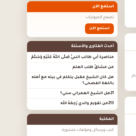
استمع الآن
تصفح الصوتيات
استمع الآن
أحدث الفتاوى والأسئلة
مناصرة أبي طالب النبيَّ صَلَّى اللَّهُ عَلَيْهِ وَسَلَّمَ
من مشاقِّ طلب العلم
ام
هل كان الشيخ مقبل يتكلم في بيته مع أهله
باللغة الفصحى؟
21هل الشيخ العمراني سني؟
213من تقويم والدي رَحِمَهُ الله
المكتبة
كتب ورسائل ومؤلفات منشورة.