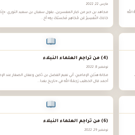
مارس 22, 2022
 الله
مجاهد بن جبر من كبار المفسرين، يقول سفيان بن سعيد الثوري: «إِذَا
جَاءَكَ التَّفسِيرُ عَن مُجَاهِدٍ فَحَسبُكَ بِهِ» أخ...
(4) من تراجم العلماء النبلاء
نوفمبر 8, 2022
مكانة هذَيْنِ الإمامينِ: أبي نعيم الفضل بن دُكين وعفان الصفار عند الإم
أحمد قال الخطيب رَحِمَهُ الله في «تاريخ بغدا...
(6) من تراجم العلماء النبلاء
نوفمبر 29, 2022