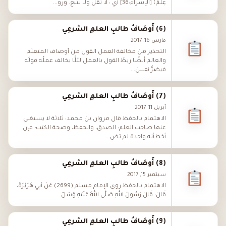
عِلْمٌ﴾ [الإسراء:36] أي : لا تقل ولا تتبع. ورو...
(6) أَوصَافُ طالبِ العلمِ الشرعِي
مارس 16, 2017
التحذير من مخالفة العمل القول من أوصاف المتعلِّم
والعالم أيضًا ربطُ القول بالعمل لئلَّا يخالف عملُه قولَه
فيضرُّ نفسَ...
(7) أَوصَافُ طالبِ العلمِ الشرعِي
أبريل 11, 2017
الاهتمام بالحفظ قال مروان بن محمد: ثلاثة لا يستغني
عنها صاحب العلم: الصدق، والحفظ، وصحة الكتب؛ فإن
أخطأته واحدة لم تض...
(8) أَوصَافُ طالبِ العلمِ الشرعِي
سبتمبر 15, 2017
الاهتمام بالحفظ روى الإمام مسلم (2699) عَنْ أَبِي هُرَيْرَةَ،
قَالَ: قَالَ رَسُولُ اللهِ صَلَّى اللهُ عَلَيْهِ وَسَلّ...
(9) أَوصَافُ طالبِ العلمِ الشرعِي