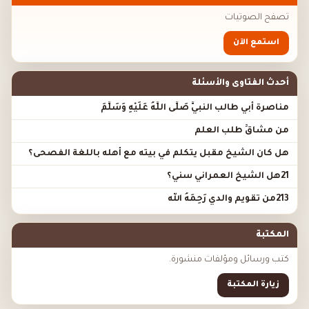
تصفح الصوتيات
استمع الآن
أحدث الفتاوى والأسئلة
مناصرة أبي طالب النبيَّ صَلَّى اللَّهُ عَلَيْهِ وَسَلَّمَ
من مشاقِّ طلب العلم
هل كان الشيخ مقبل يتكلم في بيته مع أهله باللغة الفصحى؟
21هل الشيخ العمراني سني؟
213من تقويم والدي رَحِمَهُ الله
المكتبة
كتب ورسائل ومؤلفات منشورة.
زيارة المكتبة