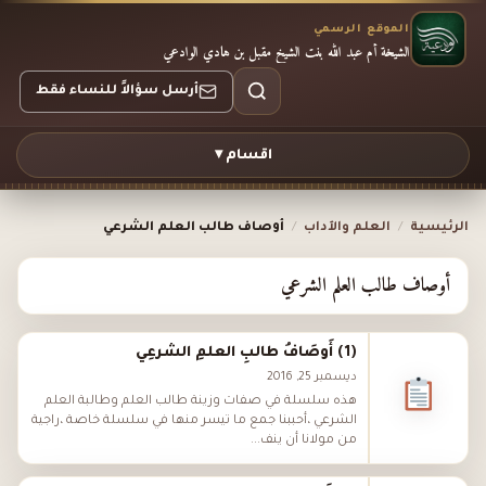
الموقع الرسمي
الشيخة أم عبد الله بنت الشيخ مقبل بن هادي الوادعي
أرسل سؤالاً للنساء فقط
اقسام ▾
الرئيسية
/
العلم والآداب
/
أوصاف طالب العلم الشرعي
أوصاف طالب العلم الشرعي
(1) أَوصَافُ طالبِ العلمِ الشرعِي
ديسمبر 25, 2016
هذه سلسلة في صفات وزينة طالب العلم وطالبة العلم
الشرعي ،أحببنا جمع ما تيسر منها في سلسلة خاصة ،راجية
من مولانا أن ينف...