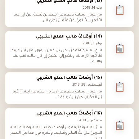
(13) أَوصَافُ طالبِ العلمِ الشرعِي
مايو 14, 2018
من عملِ السلف بالعلم عن سَعْدِ بْنِ عُبَيْدَةَ، عَنْ أَبِي عَبْدِ
الرَّحْمَنِ السُّلَمِيِّ، عَنْ عُثْمَانَ رَضِيَ الل...
(14) أَوصَافُ طالبِ العلمِ الشرعِي
يوليو 3, 2018
اتباع العلم وأهله عن يحيى بن معين، يقول: قال ابن عيينة:
كنا نتبع آثار مالك وننظر إلى الشيخ إن كان مالك كتب عنه
وإلا ت...
(15) أَوصَافُ طالبِ العلمِ الشرعِي
أغسطس 28, 2018
مِنْ عَمَلِ السلفِ بالعلم عن زَيْدِ بْنِ أَسْلَمَ عَنِ أَبِيهِ أَنَّ عُمَرَ
بْنَ الْخَطَّابِ كَانَ يَبِيتُ عِنْدَهُ أ...
(16) أَوصَافُ طالبِ العلمِ الشرعِي
سبتمبر 9, 2018
نشرُ العلم وتعليمه مِن أوصاف طالبِ العلم وطالبة العلم
الحرصُ على بثِّ العلم وتعليمه ونشره فإن هذا مِنَ النصحِ
لدينِ ا...