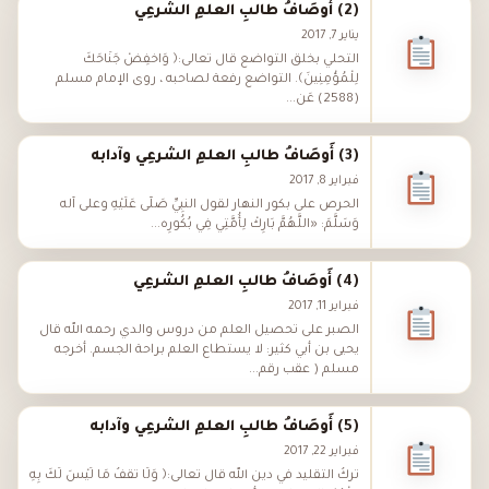
(2) أَوصَافُ طالبِ العلمِ الشرعِي
يناير 7, 2017
التحلي بخلق التواضع قال تعالى:﴿ وَاخْفِضْ جَنَاحَكَ
لِلْمُؤْمِنِينَ﴾. التواضع رفعة لصاحبه ، روى الإمام مسلم
(2588) عَن...
(3) أَوصَافُ طالبِ العلمِ الشرعِي وآدابه
فبراير 8, 2017
الحرص على بكور النهار لقول النَّبِيِّ صَلَّى عَلَيْهِ وعلى آله
وَسَلَّمَ: «اللَّهُمَّ بَارِكْ لِأُمَّتِي فِي بُكُورِه...
(4) أَوصَافُ طالبِ العلمِ الشرعِي
فبراير 11, 2017
الصبر على تحصيل العلم من دروس والدي رحمه الله قال
يحيى بن أبي كثير: لا يستطاع العلم براحة الجسم. أخرجه
مسلم ( عقب رقم...
(5) أَوصَافُ طالبِ العلمِ الشرعِي وآدابه
فبراير 22, 2017
تركُ التقليد في دين الله قال تعالى:﴿ وَلَا تَقْفُ مَا لَيْسَ لَكَ بِهِ