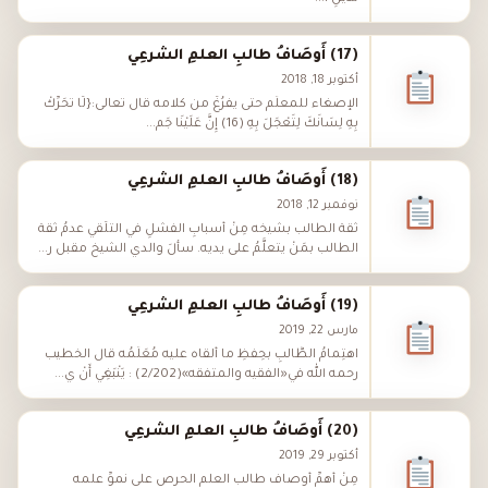
(17) أَوصَافُ طالبِ العلمِ الشرعِي
أكتوبر 18, 2018
الإصغاء للمعلِّم حتى يفرُغَ من كلامه قال تعالى:{لَا تُحَرِّكْ
بِهِ لِسَانَكَ لِتَعْجَلَ بِهِ (16) إِنَّ عَلَيْنَا جَم...
(18) أَوصَافُ طالبِ العلمِ الشرعِي
نوفمبر 12, 2018
ثقةُ الطالب بشيخه مِنْ أسبابِ الفشَلِ في التَّلَقِّي عدمُ ثقة
الطالب بمَنْ يتعلَّمُ على يديه. سألَ والدي الشيخ مقبل ر...
(19) أَوصَافُ طالبِ العلمِ الشرعِي
مارس 22, 2019
اهتِمامُ الطَّالبِ بحِفْظِ ما ألقاه عليه مُعَلِّمُه قال الخطيب
رحمه الله في«الفقيه والمتفقه»(2/202) : يَنْبَغِي أَنْ ي...
(20) أَوصَافُ طالبِ العلمِ الشرعِي
أكتوبر 29, 2019
مِنْ أهمِّ أوصاف طالب العلم الحرص على نموِّ علمه