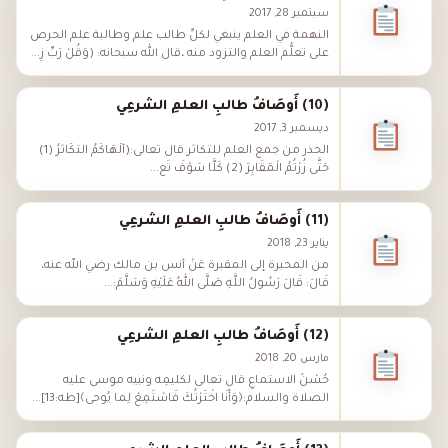
سبتمبر 28, 2017
النهمة في العلم ينبغي لكلِّ طالب علم وطالبة علم الحرص
على تعلُّم العلم والتزود منه ،قال الله سبحانه: (وَقُلْ رَبِّ زِ...
(10) أَوصَافُ طالبِ العلمِ الشرعِي
ديسمبر 3, 2017
الحذر من جمع العلم للتكاثر قال تعالى:(أَلْهَاكُمُ التَّكَاثُرُ (1)
حَتَّى زُرْتُمُ الْمَقَابِرَ (2) كَلَّا سَوْفَ تَع...
(11) أَوصَافُ طالبِ العلمِ الشرعِي
يناير 23, 2018
من المحبرة إلى المقبرة عَنْ أَنَس بن مالك رضي الله عنه،
قَالَ: قَالَ رَسُولُ اللَّهِ صَلَّى اللهُ عَلَيْهِ وَسَلَّمَ:...
(12) أَوصَافُ طالبِ العلمِ الشرعِي
مارس 20, 2018
حُسْنُ الاستماعِ قال تعالى لكليمِه ونبيه موسى عليه
الصلاة والسلام:﴿وَأَنَا اخْتَرْتُكَ فَاسْتَمِعْ لِما يُوحى﴾[طه:13]...