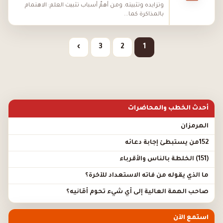
وتزايده وتثبيته. ومن أهمِّ أسباب تثبيت العلم: الاهتمام
بالمذاكرة كما...
›
3
2
1
أحدث الخطب والمحاضرات
الهرمزان
152من يستبطئ إجابة دعائه
(151) الخلطة بالناس والأقرباء
ما الذي يقوله من فاته الاستعداد للآخرة؟
صاحب الهمة العالية إلى أي شيء تحوم أَمَانيه؟
استمع الآن