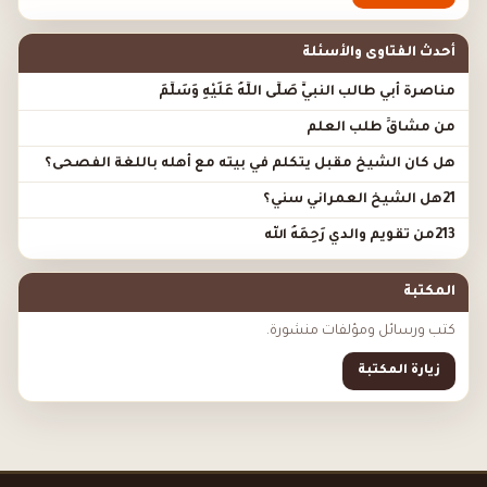
أحدث الفتاوى والأسئلة
مناصرة أبي طالب النبيَّ صَلَّى اللَّهُ عَلَيْهِ وَسَلَّمَ
من مشاقِّ طلب العلم
هل كان الشيخ مقبل يتكلم في بيته مع أهله باللغة الفصحى؟
21هل الشيخ العمراني سني؟
213من تقويم والدي رَحِمَهُ الله
المكتبة
كتب ورسائل ومؤلفات منشورة.
زيارة المكتبة