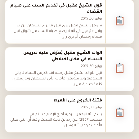
قول الشيخ مقبل في تقديم الست على صيام
القضاء
يوليو 30, 2015
س:هل الشيخ مقبل يرى مثل ما يرى الشيخان ابن باز
وابن عثيمين في أنه لا يصح صيام الست من شوال قبل
قضاء رمضان أم يرى رأي ...
الوالد الشيخ مقبل يُعرَض عليه تدريس
النساء في مكان اختلاطي
يوليو 30, 2015
قيل للوالد الشيخ مقبل رحمه الله :تدرس النساء لا يأتي
الشيوعية ويدرسونهن فأجاب :يأتي الشيطان ويدرسهن .
كلمة صادرة من ر...
فتنة الخروج على الأمراء
يوليو 30, 2015
بسم الله الرحمن الرحيم أخرج الإمام مسلم في
صحيحه(2867) عن زيد بن ثابت الحديث وفيه أن النبي صلى
الله عليه وعلى آله وسل...