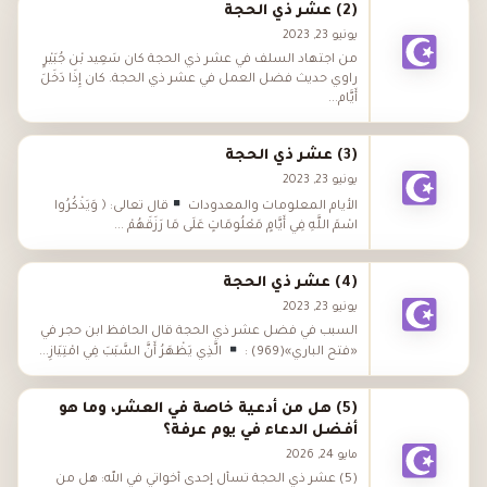
(2) عشر ذي الحجة
يونيو 23, 2023
من اجتهاد السلف في عشر ذي الحجة كان سَعِيد بْن جُبَيْرٍ
راوي حديث فضل العمل في عشر ذي الحجة. كان إِذَا دَخَلَ
أَيَّام...
(3) عشر ذي الحجة
يونيو 23, 2023
الأيام المعلومات والمعدودات
قال تعالى: ﴿ وَيَذْكُرُوا
اسْمَ اللَّهِ فِي أَيَّامٍ مَعْلُومَاتٍ عَلَى مَا رَزَقَهُمْ ...
(4) عشر ذي الحجة
يونيو 23, 2023
السبب في فضل عشر ذي الحجة قال الحافظ ابن حجر في
«فتح الباري»(969) :
الَّذِي يَظْهَرُ أَنَّ السَّبَبَ فِي امْتِيَازِ...
(5) هل من أدعية خاصة في العشر، وما هو
أفضل الدعاء في يوم عرفة؟
مايو 24, 2026
(5) عشر ذي الحجة تسأل إحدى أخواتي في الله: هل من