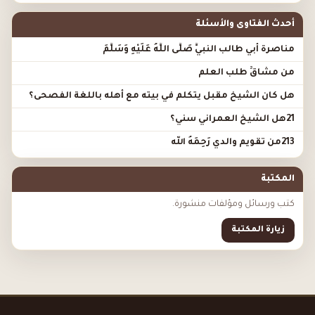
أحدث الفتاوى والأسئلة
مناصرة أبي طالب النبيَّ صَلَّى اللَّهُ عَلَيْهِ وَسَلَّمَ
من مشاقِّ طلب العلم
هل كان الشيخ مقبل يتكلم في بيته مع أهله باللغة الفصحى؟
21هل الشيخ العمراني سني؟
213من تقويم والدي رَحِمَهُ الله
المكتبة
كتب ورسائل ومؤلفات منشورة.
زيارة المكتبة