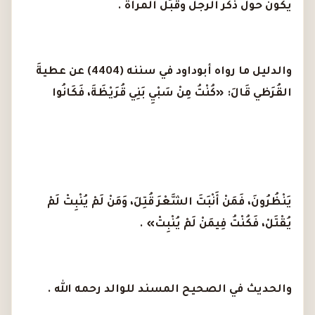
يكون حول ذكر الرجل وقُبُل المرأة .
والدليل ما رواه أبوداود في سننه (4404) عن عطيةَ
القُرَظي قَالَ: «كُنْتُ مِنْ سَبْيِ بَنِي قُرَيْظَةَ، فَكَانُوا
يَنْظُرُونَ، فَمَنْ أَنْبَتَ الشَّعْرَ قُتِلَ، وَمَنْ لَمْ يُنْبِتْ لَمْ
يُقْتَلْ، فَكُنْتُ فِيمَنْ لَمْ يُنْبِتْ» .
والحديث في الصحيح المسند للوالد رحمه الله .