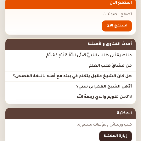
استمع الآن
تصفح الصوتيات
استمع الآن
أحدث الفتاوى والأسئلة
مناصرة أبي طالب النبيَّ صَلَّى اللَّهُ عَلَيْهِ وَسَلَّمَ
من مشاقِّ طلب العلم
هل كان الشيخ مقبل يتكلم في بيته مع أهله باللغة الفصحى؟
21هل الشيخ العمراني سني؟
213من تقويم والدي رَحِمَهُ الله
المكتبة
كتب ورسائل ومؤلفات منشورة.
زيارة المكتبة