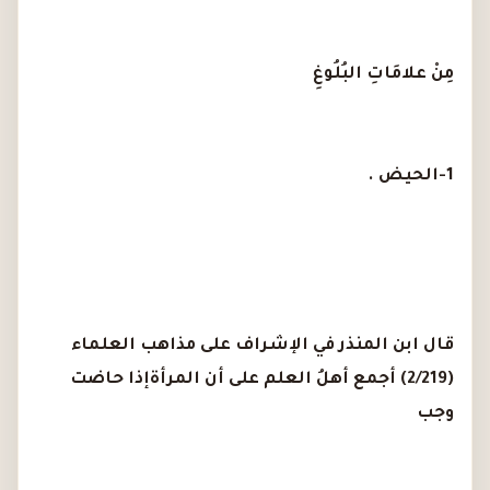
مِنْ علامَاتِ البُلُوغِ
1-الحيض .
قال ابن المنذر في الإشراف على مذاهب العلماء
(2/219) أجمع أهلُ العلم على أن المرأةإذا حاضت
وجب