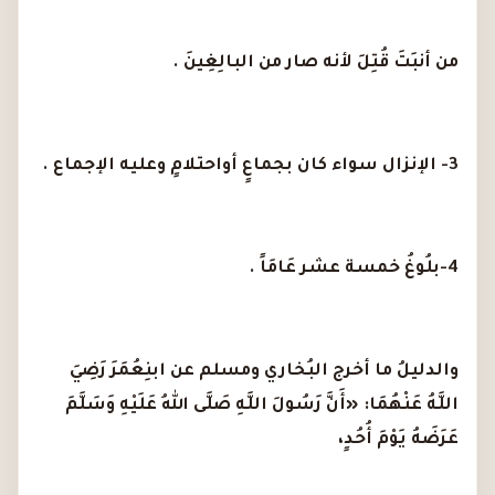
من أنبَتَ قُتِلَ لأنه صار من البالِغِينَ .
3- الإنزال سواء كان بجماعٍ أواحتلامٍ وعليه الإجماع .
4-بلُوغُ خمسة عشر عَامَاً .
والدليلُ ما أخرج البُخاري ومسلم عن ابنِعُمَرَ رَضِيَ
اللَّهُ عَنْهُمَا: «أَنَّ رَسُولَ اللَّهِ صَلَّى اللهُ عَلَيْهِ وَسَلَّمَ
عَرَضَهُ يَوْمَ أُحُدٍ،