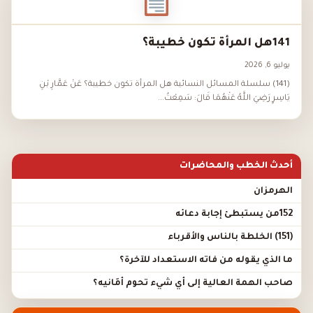
141هل المرأة تكون خطيبة؟
يوليو 6, 2026
(141) سلسلة المسائل النسائية هل المرأة تكون خطيبة؟ عَنْ عَمَّارِ بْنِ
يَاسِرٍ رَضِيَ اللَّهُ عَنْهُمَا قَالَ: سَمِعْتُ...
أحدث الخطب والمحاضرات
الهرمزان
152من يستبطئ إجابة دعائه
(151) الخلطة بالناس والأقرباء
ما الذي يقوله من فاته الاستعداد للآخرة؟
صاحب الهمة العالية إلى أي شيء تحوم أَمَانيه؟