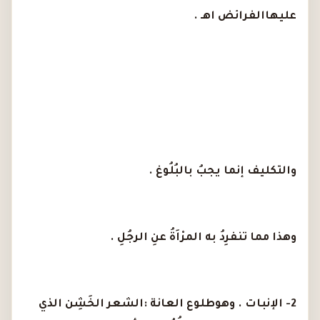
عليهاالفرائض اهـ .
والتكليف إنما يجبُ بالبُلُوغ .
وهذا مما تنفرِدُ به المرْاَةُ عنِ الرجُلِ .
2- الإنبات . وهوطلوع العانة :الشعر الخَشِن الذي