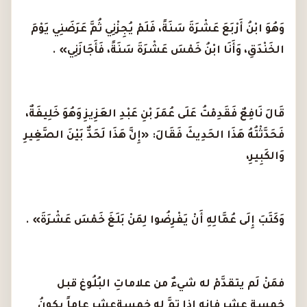
وَهُوَ ابْنُ أَرْبَعَ عَشْرَةَ سَنَةً، فَلَمْ يُجِزْنِي ثُمَّ عَرَضَنِي يَوْمَ
الخَنْدَقِ، وَأَنَا ابْنُ خَمْسَ عَشْرَةَ سَنَةً، فَأَجَازَنِي» .
قَالَ نَافِعٌ فَقَدِمْتُ عَلَى عُمَرَ بْنِ عَبْدِ العَزِيزِ وَهُوَ خَلِيفَةٌ،
فَحَدَّثْتُهُ هَذَا الحَدِيثَ فَقَالَ: «إِنَّ هَذَا لَحَدٌّ بَيْنَ الصَّغِيرِ
وَالكَبِيرِ،
وَكَتَبَ إِلَى عُمَّالِهِ أَنْ يَفْرِضُوا لِمَنْ بَلَغَ خَمْسَ عَشْرَةَ» .
فمَنْ لَم يتقدَّمْ له شيءٌ من علاماتِ البُلُوغ قبل
خمسة عشر فإنه إذا تمَّ له خمسةعشر عاماً يكونُ