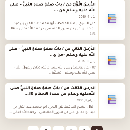
الدَّرسُ الأَوَّلُ من / ﺑﺎﺏُ ﺻﻔﺔِ ﺻﻼﺓِ اﻟﻨﺒﻲِّ – ﺻﻠﻰ
اﻟﻠﻪ ﻋﻠﻴﻪ ﻭﺳﻠﻢ من ...
يناير 4, 2016
ﻗﺎﻝ اﻟﺸﻴﺦ الإمامُ اﻟﺤﺎﻓﻆ، ، ﺃﺑﻮ ﻣﺤﻤﺪ ﻋﺒﺪ اﻟﻐﻨﻲ ﺑﻦ ﻋﺒﺪ
اﻟﻮاﺣﺪ ﺑﻦ ﻋﻠﻰ ﺑﻦ ﺳﺮﻭﺭ اﻟﻤﻘﺪﺳﻲ – ﺭﺣﻤﻪ اﻟﻠﻪ ﺗﻌﺎﻟﻰ -: 86
&#8...
الدَّرْسُ الثاني من / ﺑﺎﺏُ ﺻﻔﺔِ ﺻﻼﺓِ اﻟﻨﺒﻲِّ – ﺻﻠﻰ
اﻟﻠﻪ ﻋﻠﻴﻪ ﻭﺳﻠﻢ -من ع...
يناير 18, 2016
87 – ﻋَﻦْ ﻋَﺎﺋِﺸَﺔَ ﺭﺿﻲ اﻟﻠﻪ ﻋﻨﻬﺎ ﻗَﺎﻟَﺖْ: (ﻛَﺎﻥَ ﺭَﺳُﻮﻝُ اﻟﻠَّﻪِ –
ﺻﻠﻰ اﻟﻠﻪ ﻋﻠﻴﻪ ﻭﺳﻠﻢ – ﻳَﺴْﺘَﻔْﺘِ...
الدرس الثالث من / ﺑﺎﺏُ ﺻﻔﺔِ ﺻﻼﺓِ اﻟﻨﺒﻲِّ ﺻﻠﻰ
اﻟﻠﻪﻋﻠﻴﻪ ﻭﺳﻠم من عمدة الأحكام 30...
فبراير 9, 2016
– ﻗﺎﻝ اﻟﺸﻴﺦ اﻟﺤﺎﻓﻆ، ﺗﻘﻲ اﻟﺪﻳﻦ، ﺃﺑﻮ ﻣﺤﻤﺪ ﻋﺒﺪ اﻟﻐﻨﻲ ﺑﻦ
ﻋﺒﺪ اﻟﻮاﺣﺪ ﺑﻦ ﻋﻠﻰ ﺑﻦ ﺳﺮﻭﺭ اﻟﻤﻘﺪﺳﻲ – ﺭﺣﻤﻪ اﻟﻠﻪ ﺗﻌﺎﻟﻰ ...