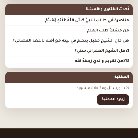
أحدث الفتاوى والأسئلة
مناصرة أبي طالب النبيَّ صَلَّى اللَّهُ عَلَيْهِ وَسَلَّمَ
من مشاقِّ طلب العلم
هل كان الشيخ مقبل يتكلم في بيته مع أهله باللغة الفصحى؟
21هل الشيخ العمراني سني؟
213من تقويم والدي رَحِمَهُ الله
المكتبة
كتب ورسائل ومؤلفات منشورة.
زيارة المكتبة