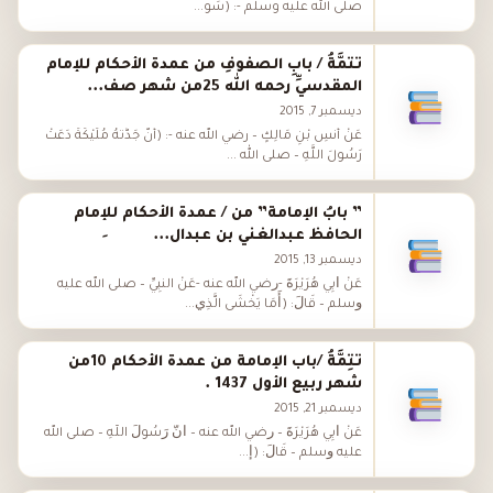
صلى الله عليه وسلم -: (سَو...
تتمَّةُ / بابِ الصفوفِ من عمدة الأحكام للإمام
المقدسيِّ رحمه الله 25من شهر صف...
ديسمبر 7, 2015
عَنْ أَنَسِ بْنِ مَالِكٍ – رضي الله عنه -: (أَنَّ جَدَّتَهُ مُلَيْكَةَ دَعَتْ
رَسُولَ اللَّهِ – صلى الله ...
” بابُ الإمامة” من / عمدة اﻷحكام للإِمام
الحافظ عبدالغني بن عبدال...
ديسمبر 13, 2015
ﻋَﻦْ ﺃَﺑِﻲ ﻫُﺮَﻳْﺮَﺓَ -ﺭﺿﻲ اﻟﻠﻪ ﻋﻨﻪ -ﻋَﻦْ اﻟﻨَّﺒِﻲِّ – ﺻﻠﻰ اﻟﻠﻪ ﻋﻠﻴﻪ
ﻭﺳﻠﻢ – ﻗَﺎﻝَ: (ﺃَﻣَﺎ ﻳَﺨْﺸَﻰ اﻟَّﺬِﻱ...
تتِمَّةُ /باب الإمامة من عمدة الأحكام 10من
شهر ربيع الأول 1437 .
ديسمبر 21, 2015
ﻋَﻦْ ﺃَﺑِﻲ ﻫُﺮَﻳْﺮَﺓَ – ﺭﺿﻲ اﻟﻠﻪ ﻋﻨﻪ – ﺃَﻥَّ ﺭَﺳُﻮﻝَ اﻟﻠَّﻪِ – ﺻﻠﻰ اﻟﻠﻪ
ﻋﻠﻴﻪ ﻭﺳﻠﻢ – ﻗَﺎﻝَ: (ﺇ...