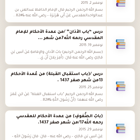
نوفمبر 2, 2015
بسم الله الرحمن الرحيم قال الإمام الحافظ عبدالغني بن
عبدالواحدالمقدسي عَنْ أَبِي هُرَيْرَةَ – رضي الله عنه &#82...
درس “باب اﻷذان” /من عمدة الأحكام للإمام
المقدسي رحمه الله7من شهر ...
نوفمبر 19, 2015
(بسم الله الرحمن الرحيم) بابُ الأَذانِ والإِقامةِ عَنْ أَنَسِ بْنِ
مَالِكٍ رضي الله عنه قَالَ: (أُمِرَ بِلالٌ أَنْ يَ...
درس /(باب استقبال القبلة) من عُمدة الأحكام
13من شهر صفر 1437 .
نوفمبر 25, 2015
بسم الله الرحمن الرحيم “باب استقبال القبلة” عَنْ ابْنِ عُمَرَ
رضي الله عنهما: (أَنَّ رَسُولَ اللَّهِ &#82...
(بابُ الصُّفوفِ) من عمدة الأحكام للمقدسي
رحمه الله17/من شهر صفر 1437.
نوفمبر 29, 2015
عَنْ أَنَسِ بْنِ مَالِكٍ – رضي الله عنه – قَالَ: قَالَ رَسُولُ اللَّهِ –