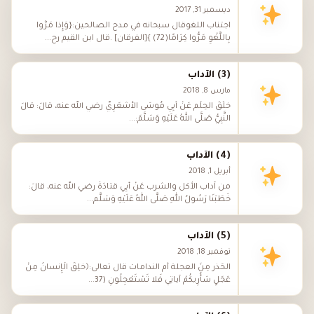
ديسمبر 31, 2017
اجتناب اللغوقال سبحانه في مدح الصالحين:{وَإِذَا مَرُّوا
بِاللَّغْوِ مَرُّوا كِرَامًا(72) }[الفرقان] .قال ابن القيم رح...
(3) الآداب
مارس 8, 2018
خُلُقُ الحِلْم عَنْ أَبِي مُوسَى الأَشْعَرِيِّ رضي الله عنه، قَالَ: قَالَ
النَّبِيُّ صَلَّى اللهُ عَلَيْهِ وَسَلَّمَ:...
(4) الآداب
أبريل 1, 2018
من آداب الأكل والشرب عَنْ أَبِي قَتَادَةَ رضي الله عنه، قَالَ:
خَطَبَنَا رَسُولُ اللهِ صَلَّى اللهُ عَلَيْهِ وَسَلَّم...
(5) الآداب
نوفمبر 18, 2018
الحَذَر مِنَ العجلة أم الندامات قال تعالى:﴿خُلِقَ الْإِنْسانُ مِنْ
عَجَلٍ سَأُرِيكُمْ آياتِي فَلا تَسْتَعْجِلُونِ (37...