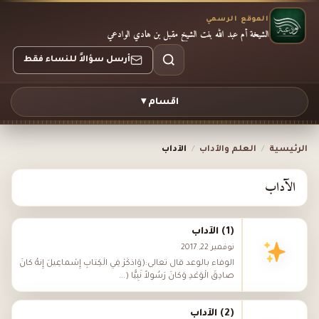
الموقع الرسمي
الشيخة أم عبد الله بنت الشيخ مقبل بن هادي الوادعي
أرسل سؤالاً للنساء فقط
اقسام ▾
الرئيسية
/
العلم والآداب
/
الآداب
الآداب
(1) الآداب
نوفمبر 22, 2017
الوفاء بالوعد قال تعالى:(وَاذْكُرْ فِي الْكِتابِ إِسْماعِيلَ إِنَّهُ كانَ
صادِقَ الْوَعْدِ وَكانَ رَسُولاً نَبِيًّا (...
(2) الآداب