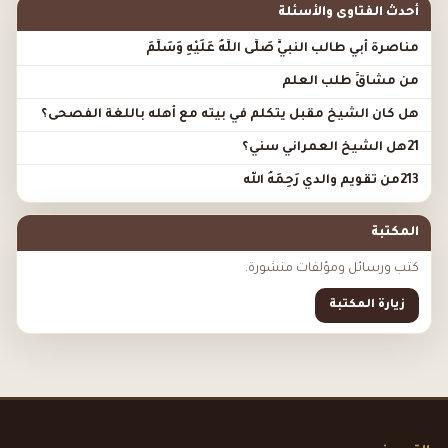
أحدث الفتاوى والأسئلة
مناصرة أبي طالب النبيَّ صَلَّى اللَّهُ عَلَيْهِ وَسَلَّمَ
من مشاقِّ طلب العلم
هل كان الشيخ مقبل يتكلم في بيته مع أهله باللغة الفصحى؟
21هل الشيخ العمراني سني؟
213من تقويم والدي رَحِمَهُ الله
المكتبة
كتب ورسائل ومؤلفات منشورة.
زيارة المكتبة