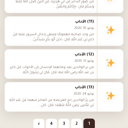
من صُورِ التدابر عَنْ أَبِي هُرَيْرَةَ، عَنِ النَّبِيِّ صَلَّى اللهُ عَلَيْهِ
وَسَلَّمَ قَالَ: «إِيَّاكُمْ وَالظَّنَّ...
(11) الآداب
يوليو 10, 2020
من وجد صاحبه مهمومًا فينبغي إدخال السرور عليه عَنْ
جَابِرِ بْنِ عَبْدِ اللهِ، قَالَ: دَخَلَ أَبُو بَكْرٍ يَسْتَأْذِنُ...
(12) الآداب
يوليو 13, 2020
من بر الوالدين بعد وفاتهما الإحسان إلى الأخوات عَنْ جَابِر
بن عبد الله رضي الله عنه، قَالَ: قَالَ لِي رَسُولُ اللَّهِ...
(13) الآداب
يوليو 24, 2020
من بِرِّ الوالدين حج الفريضة عن العاجز منهما عَنْ عَبْدِ اللَّهِ
بْنِ عَبَّاسٍ رَضِيَ اللَّهُ عَنْهُمَا، قَالَ: كَانَ...
›
4
3
2
1