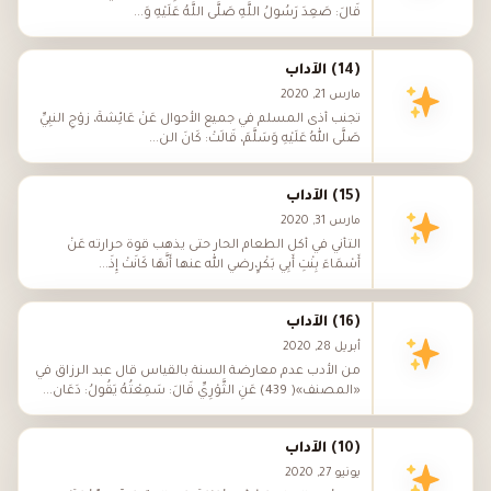
قَالَ: صَعِدَ رَسُولُ اللَّهِ صَلَّى اللَّهُ عَلَيْهِ وَ...
(14) الآداب
مارس 21, 2020
تجنب أذى المسلم في جميع الأحوال عَنْ عَائِشَةَ، زَوْجِ النَّبِيِّ
صَلَّى اللهُ عَلَيْهِ وَسَلَّمَ، قَالَتْ: كَانَ الن...
(15) الآداب
مارس 31, 2020
التأني في أكل الطعام الحار حتى يذهب قوة حرارته عَنْ
أَسْمَاءَ بِنْتِ أَبِي بَكْرٍ،رضي الله عنها أَنَّهَا كَانَتْ إِذَ...
(16) الآداب
أبريل 28, 2020
من الأدب عدم معارضة السنة بالقياس قال عبد الرزاق في
«المصنف»( 439) عَنِ الثَّوْرِيِّ قَالَ: سَمِعْتُهُ يَقُولُ: دَعَان...
(10) الآداب
يونيو 27, 2020