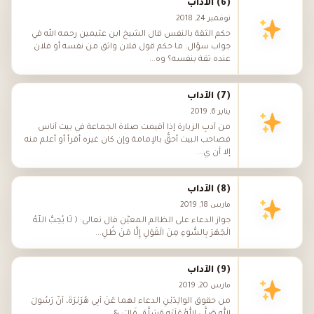
(6) الآداب
نوفمبر 24, 2018
حكم الثقة بالنفس قال الشيخ ابن عثيمين رحمه الله في
جواب سؤال: ما حكم قول فلان واثق من نفسه أو فلان
عنده ثقة بنفسه؟ وه...
(7) الآداب
يناير 6, 2019
من أدبِ الزيارة إذا أُقيمت صلاة الجماعة في بيت أناس
فصاحب البيت أحقُّ بالإمامة وإن كان غيره أقرأ أو أعلم منه
إلا أن ي...
(8) الآداب
مارس 18, 2019
جواز الدعاء على الظالم المعيَّن قال تعالى: ﴿ لَا يُحِبُّ اللَّهُ
الْجَهْرَ بِالسُّوءِ مِنَ الْقَوْلِ إِلَّا مَنْ ظُلِ...
(9) الآداب
مارس 20, 2019
من حقوق الوالِدَيْنِ الدعاء لهما عَنْ أَبِي هُرَيْرَةَ، أَنَّ رَسُولَ