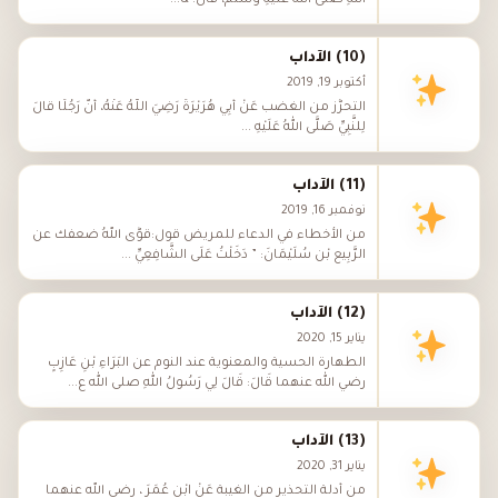
اللهِ صَلَّى اللهُ عَلَيْهِ وَسَلَّمَ، قَالَ: &...
(10) الآداب
أكتوبر 19, 2019
التحرُّز من الغضب عَنْ أَبِي هُرَيْرَةَ رَضِيَ اللَّهُ عَنْهُ، أَنَّ رَجُلًا قَالَ
لِلنَّبِيِّ صَلَّى اللهُ عَلَيْهِ ...
(11) الآداب
نوفمبر 16, 2019
من الأخطاء في الدعاء للمريض قول:قوَّى اللهُ ضعفَك عن
الرَّبِيع بْن سُلَيْمَانَ: ” دَخَلْتُ عَلَى الشَّافِعِيِّ ...
(12) الآداب
يناير 15, 2020
الطهارة الحسية والمعنوية عند النوم عن البَرَاءِ بْنِ عَازِبٍ
رضي الله عنهما قَالَ: قَالَ لِي رَسُولُ اللهِ صلى الله ع...
(13) الآداب
يناير 31, 2020
من أدلة التحذير من الغيبة عَنْ ابْنِ عُمَرَ ، رضي الله عنهما